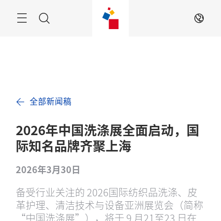
跳
过
搜
ZH
索
全部新闻稿
2026年中国洗涤展全面启动，国
际知名品牌齐聚上海
2026年3月30日
备受行业关注的 2026国际纺织品洗涤、皮
革护理、清洁技术与设备亚洲展览会（简称
“中国洗涤展”），将于 9 月21至23 日在