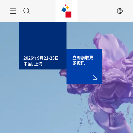
跳
过
搜
ZH
索
立即索取更
2026年9月21-23日

多资讯
中国, 上海