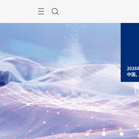
跳
过
搜
索
2026
中国,