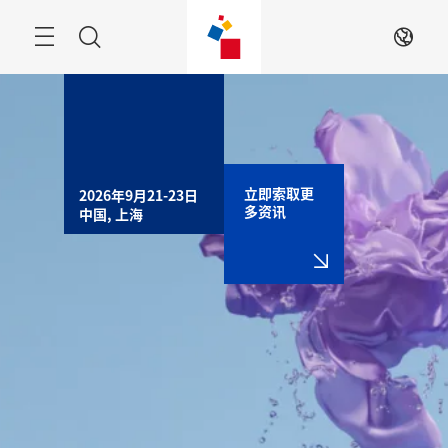
跳
过
搜
ZH
索
立即索取更
2026年9月21-23日

多资讯
中国, 上海