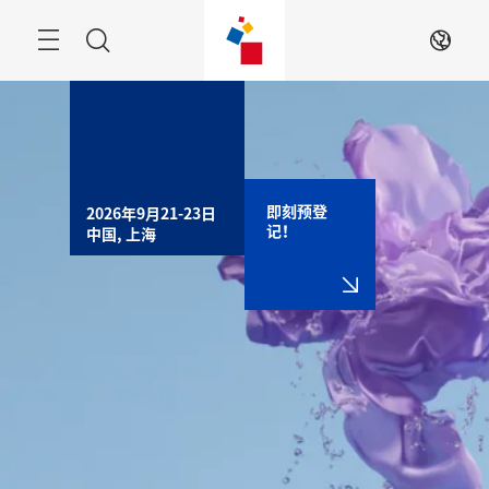
跳
过
搜
ZH
索
即刻预登
2026年9月21-23日

记！
中国, 上海