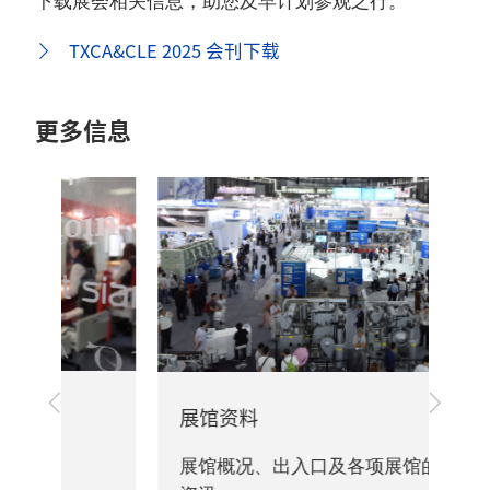
下载展会相关信息，助您及早计划参观之行。
TXCA&CLE 2025 会刊下载
更多信息
上
下
展馆资料
一
一
步
步
旅
展馆概况、出入口及各项展馆的重要