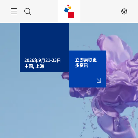
跳
过
搜
ZH
索
立即索取更
2026年9月21-23日

多资讯
中国, 上海