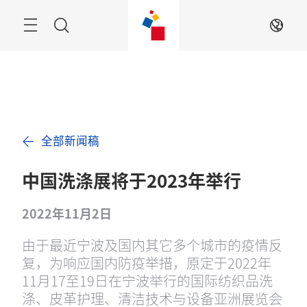
跳
过
搜
ZH
索
全部新闻稿
中国洗涤展将于2023年举行
2022年11月2日
由于最近宁波及国内其它多个城市的疫情反
复，为响应国内防疫举措，原定于2022年
11月17至19日在宁波举行的国际纺织品洗
涤、皮革护理、清洁技术与设备亚洲展览会